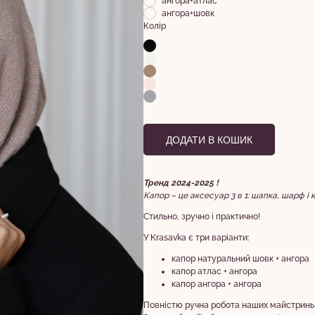
ангора+атлас
г
ангора+шовк
д
Колір
1
г
ДОДАТИ В КОШИК
Тренд 2024-2025 !
Капор – це аксесуар 3 в 1: шапка, шарф і
Стильно, зручно і практично!
У Krasavka є три варіанти:
капор натуральний шовк + ангора
капор атлас + ангора
капор ангора + ангора
Повністю ручна робота наших майстринь