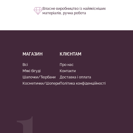
Власне виробництво із найякісніших
матеріалів, ручна робота
МАГАЗИН
КЛІЄНТАМ
Всі
Про нас
М’які бігуді
Контакти
Шапочки/Тюрбани
Доставка і оплата
Косметички/Шопери
Політика конфіденційності