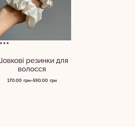
★★★
овкові резинки для
волосся
Діапазон
170.00
грн
–
590.00
грн
цін:
від
170.00
грн
до
590.00
грн