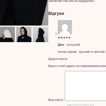
Замовляй собі або на подарунок )
Відгуки
★★★★★
Діна
–
22.03.2026
Капор гарний , зручний та якісний
Додати відгук
Ваша e-mail адреса не оприлюднюватиме
Ваш відгук
*