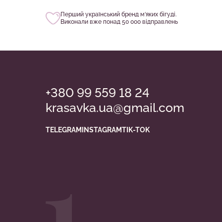
Перший український бренд м‘яких бігуді.
Виконали вже понад 50 000 відправлень
+380 99 559 18 24
krasavka.ua@gmail.com
TELEGRAM
INSTAGRAM
TIK-TOK