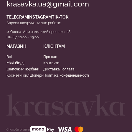
krasavka.ua@gmail.com
TELEGRAM
INSTAGRAM
TIK-TOK
Адреса шоурума та час роботи:
м. Одеса, Адміральський проспект, 28
Пн-Нд 10:00 – 19:00
МАГАЗИН
КЛІЄНТАМ
Всі
Про нас
М’які бігуді
Контакти
Шапочки/Тюрбани
Доставка і оплата
Косметички/Шопери
Політика конфіденційності
Способи оплати