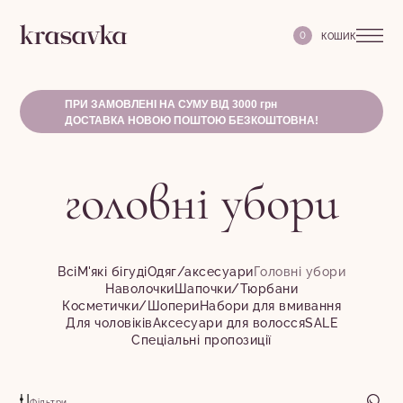
0
ПРИ ЗАМОВЛЕНІ НА СУМУ ВІД 3000 грн
ДОСТАВКА НОВОЮ ПОШТОЮ БЕЗКОШТОВНА!
головні убори
Всі
М'які бігуді
Одяг/аксесуари
Головні убори
Наволочки
Шапочки/Тюрбани
Косметички/Шопери
Набори для вмивання
Для чоловіків
Аксесуари для волосся
SALE
Спеціальні пропозиції
Фільтри