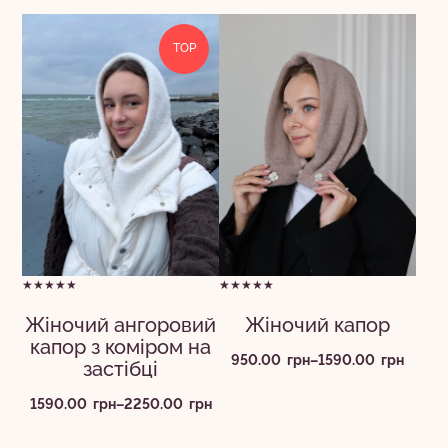
TOP
★★★★★
★★★★★
Жіночий ангоровий
Жіночий капор
капор з коміром на
Діапазон
950.00
грн
–
1590.00
грн
застібці
цін:
від
Діапазон
1590.00
грн
–
2250.00
грн
950.00
цін:
грн
від