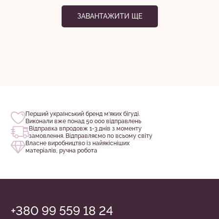
до
1590.00
ЗАВАНТАЖИТИ ЩЕ
1590.00
грн
грн
до
2250.00
грн
Перший український бренд м‘яких бігуді.
Виконали вже понад 50 000 відправлень
Відправка впродовж 1-3 днів з моменту
замовлення. Відправляємо по всьому світу
Власне виробництво із найякісніших
матеріалів, ручна робота
+380 99 559 18 24