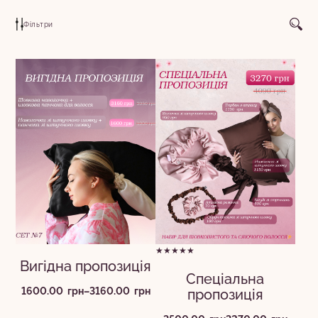
Фільтри
★★★★★
Вигідна пропозиція
Спеціальна
Діапазон
1600.00
грн
–
3160.00
грн
пропозиція
цін: