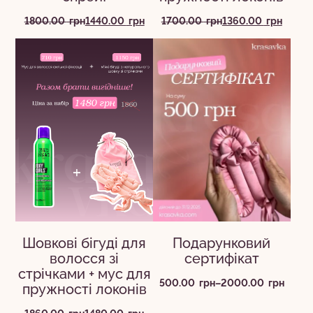
Оригінальна
Поточна
Оригінальна
Поточна
1800.00
грн
1440.00
грн
1700.00
грн
1360.00
грн
ціна:
ціна:
ціна:
ціна:
1800.00
1440.00
1700.00
1360.00
грн.
грн.
грн.
грн.
Шовкові бігуді для
Подарунковий
волосся зі
сертифікат
стрічками + мус для
Діапазон
500.00
грн
–
2000.00
грн
пружності локонів
цін:
від
Оригінальна
Поточна