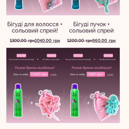
Бігуді для волосся +
Бігуді пучок +
сольовий спрей!
сольовий спрей
Оригінальна
Поточна
Оригінальна
Поточна
1300.00
грн
1040.00
грн
1200.00
грн
960.00
грн
ціна:
ціна:
ціна:
ціна:
1300.00
1040.00
1200.00
960.00
грн.
грн.
грн.
грн.