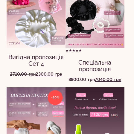
★★★★★
Вигідна пропозиція
Спеціальна
Сет 4
пропозиція
Оригінальна
Поточна
2710.00
грн
2300.00
грн
Оригінальна
Поточна
8800.00
грн
7040.00
грн
ціна:
ціна:
ціна:
ціна:
2710.00
2300.00
8800.00
7040.00
грн.
грн.
-20%
грн.
грн.