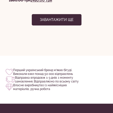
1860.00
грн
1480.00
грн
500.00
ціна:
ціна:
грн
1860.00
1480.00
до
грн.
грн.
ЗАВАНТАЖИТИ ЩЕ
2000.00
грн
Перший український бренд м‘яких бігуді.
Виконали вже понад 50 000 відправлень
Відправка впродовж 1-3 днів з моменту
замовлення. Відправляємо по всьому світу
Власне виробництво із найякісніших
матеріалів, ручна робота