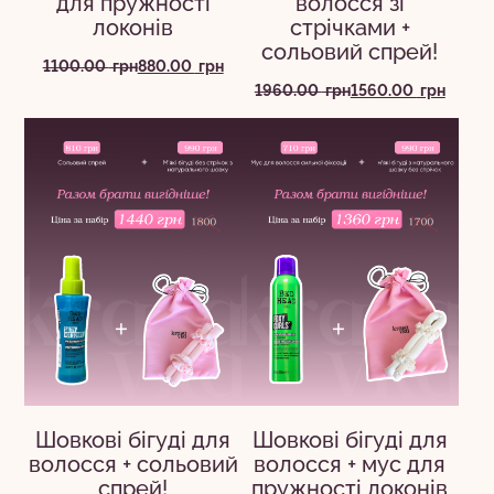
для пружності
волосся зі
локонів
стрічками +
сольовий спрей!
Оригінальна
Поточна
1100.00
грн
880.00
грн
ціна:
ціна:
Оригінальна
Поточна
1960.00
грн
1560.00
грн
1100.00
880.00
ціна:
ціна:
грн.
грн.
1960.00
1560.00
грн.
грн.
Шовкові бігуді для
Шовкові бігуді для
волосся + сольовий
волосся + мус для
спрей!
пружності локонів