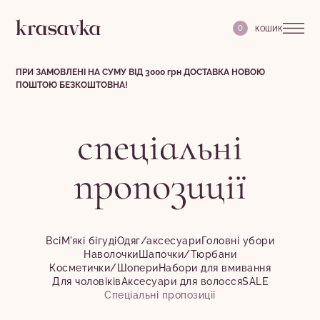
0
ПРИ ЗАМОВЛЕНІ НА СУМУ ВІД 3000 грн ДОСТАВКА НОВОЮ
ПОШТОЮ БЕЗКОШТОВНА!
спеціальні
пропозиції
Всі
М'які бігуді
Одяг/аксесуари
Головні убори
Наволочки
Шапочки/Тюрбани
Косметички/Шопери
Набори для вмивання
Для чоловіків
Аксесуари для волосся
SALE
Спеціальні пропозиції