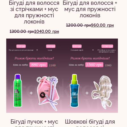
Бігуді для волосся
Бігуді для волосся +
зі стрічками + мус
мус для пружності
для пружності
локонів
локонів
Оригінальна
Поточна
1200.00
грн
960.00
грн
ціна:
ціна:
Оригінальна
Поточна
1300.00
грн
1040.00
грн
1200.00
960.00
ціна:
ціна:
грн.
грн.
1300.00
1040.00
грн.
грн.
Бігуді пучок + мус
Шовкові бігуді для