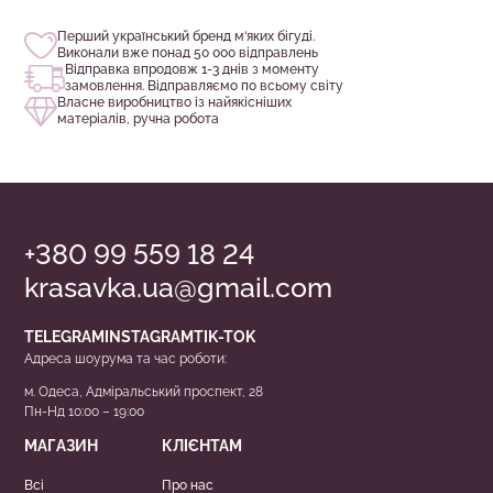
Перший український бренд м‘яких бігуді.
Виконали вже понад 50 000 відправлень
Відправка впродовж 1-3 днів з моменту
замовлення. Відправляємо по всьому світу
Власне виробництво із найякісніших
матеріалів, ручна робота
+380 99 559 18 24
krasavka.ua@gmail.com
TELEGRAM
INSTAGRAM
TIK-TOK
Адреса шоурума та час роботи:
м. Одеса, Адміральський проспект, 28
Пн-Нд 10:00 – 19:00
МАГАЗИН
КЛІЄНТАМ
Всі
Про нас