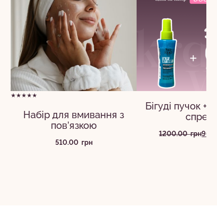
★★★★★
Бігуді пучок + 
Набір для вмивання з
спрей
пов’язкою
Ориг
Пото
1200.00
грн
960
510.00
грн
ціна:
ціна:
1200
960.
грн.
грн.