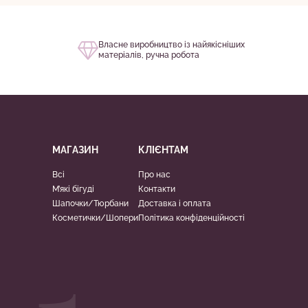
грн
Власне виробництво із найякісніших
матеріалів, ручна робота
МАГАЗИН
КЛІЄНТАМ
Всі
Про нас
М’які бігуді
Контакти
Шапочки/Тюрбани
Доставка і оплата
Косметички/Шопери
Політика конфіденційності