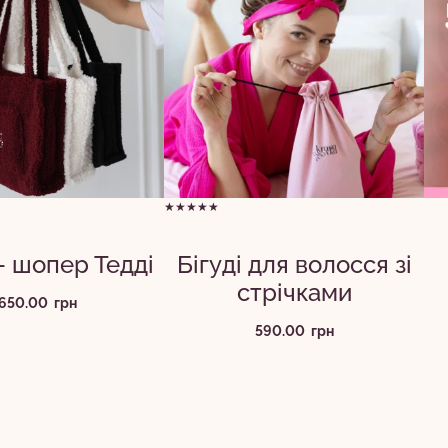
★★★★★
– шопер Тедді
Бігуді для волосся зі
стрічками
650.00
грн
590.00
грн