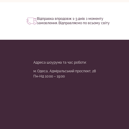
Відправка впродовж 1-3 днів з моменту
замовлення. Відправляємо по всьому світу
Адреса шоурума та час роботи:
м. Одеса, Адміральський проспект, 28
Пн-Нд 10:00 – 19:00