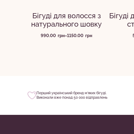
Бігуді для волосся з
Бігуді 
натурального шовку
с
Діапазон
990.00
грн
–
1150.00
грн
цін:
від
990.00
грн
до
1150.00
грн
Перший український бренд м‘яких бігуді.
Виконали вже понад 50 000 відправлень