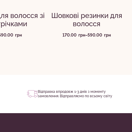
для волосся зі
Шовкові резинки для
трічками
волосся
Діапазон
590.00
грн
170.00
грн
–
590.00
грн
цін:
від
170.00
грн
до
590.00
грн
Відправка впродовж 1-3 днів з моменту
замовлення. Відправляємо по всьому світу