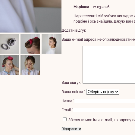
Марішка
–
21.03.2026
Нарееееешті мій чубчик виглядає 
подібне і ось знайшла. Дякую вам за
Додати відгук
Ваша e-mail адреса не оприлюднюватиме
Ваш відгук
*
Ваша оцінка
*
Назва
*
Email
*
Зберегти моє ім'я, e-mail, та адресу