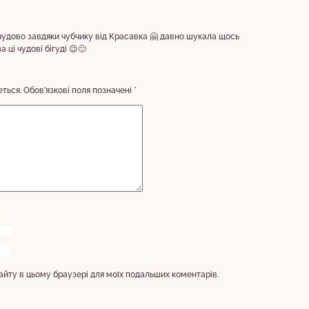
чудово завдяки чубчику від Красавка 🤗 давно шукала щось
 ці чудові бігуді 😉🙂
ться.
Обов’язкові поля позначені
*
 сайту в цьому браузері для моїх подальших коментарів.