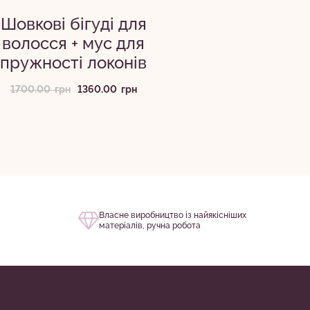
Шовкові бігуді для
волосся + мус для
пружності локонів
Оригінальна
Поточна
1700.00
грн
1360.00
грн
ціна:
ціна:
1700.00
1360.00
грн.
грн.
Власне виробництво із найякісніших
матеріалів, ручна робота