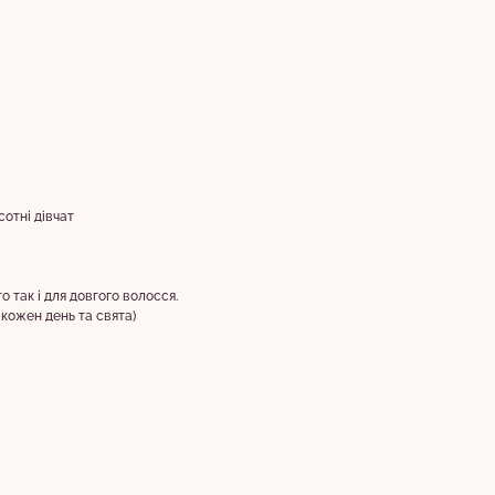
отні дівчат
о так і для довгого волосся.
 кожен день та свята)