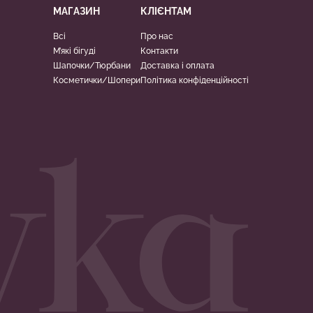
МАГАЗИН
КЛІЄНТАМ
Всі
Про нас
М’які бігуді
Контакти
Шапочки/Тюрбани
Доставка і оплата
Косметички/Шопери
Політика конфіденційності