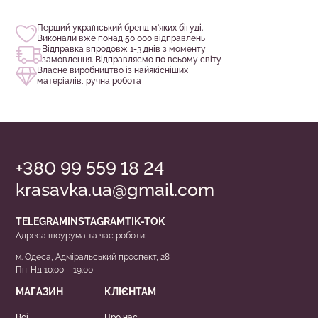
Перший український бренд м‘яких бігуді.
Виконали вже понад 50 000 відправлень
Відправка впродовж 1-3 днів з моменту
замовлення. Відправляємо по всьому світу
Власне виробництво із найякісніших
матеріалів, ручна робота
+380 99 559 18 24
krasavka.ua@gmail.com
TELEGRAM
INSTAGRAM
TIK-TOK
Адреса шоурума та час роботи:
м. Одеса, Адміральський проспект, 28
Пн-Нд 10:00 – 19:00
МАГАЗИН
КЛІЄНТАМ
Всі
Про нас