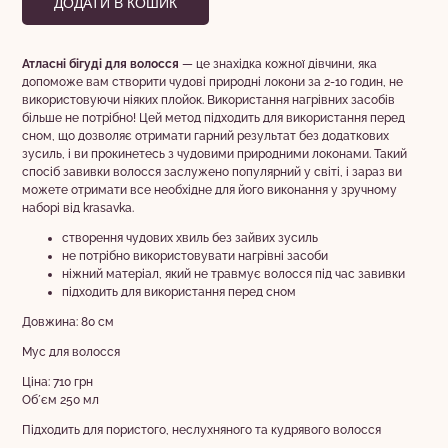
ДОДАТИ В КОШИК
Атласні бігуді для волосся
— це знахідка кожної дівчини, яка
допоможе вам створити чудові природні локони за 2-10 годин, не
використовуючи ніяких плойок. Використання нагрівних засобів
більше не потрібно! Цей метод підходить для використання перед
сном, що дозволяє отримати гарний результат без додаткових
зусиль, і ви прокинетесь з чудовими природними локонами. Такий
спосіб завивки волосся заслужено популярний у світі, і зараз ви
можете отримати все необхідне для його виконання у зручному
наборі від krasavka.
створення чудових хвиль без зайвих зусиль
не потрібно використовувати нагрівні засоби
ніжний матеріал, який не травмує волосся під час завивки
підходить для використання перед сном
Довжина: 80 см
Мус для волосся
Ціна: 710 грн
Обʼєм 250 мл
Підходить для пористого, неслухняного та кудрявого волосся