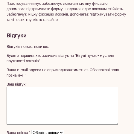
Пзастосування мус забезпечує локонам сильну фіксацію,
допомагає підтримувати форму і надовго надає локонам стійкість.
Забезпечує міцну фіксацію локонів, допомагає підтримувати форму
та чіткість, гнучкість та сяйво.
Відгуки
Відгуків немає, поки що.
Будьте першим, хто залишив відгук на “Бігуді пучок + мус для
пружності локонів”
Ваша e-mail адреса не оприлюднюватиметься.
Обов’язкові поля
позначені
*
Ваш відгук
*
Ваша оцінка
*