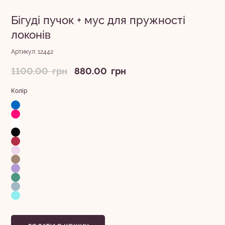
Бігуді пучок + мус для пружності
локонів
Артикул: 12442
Оригінальна
Поточна
1100.00
грн
880.00
грн
ціна:
ціна:
Колір
1100.00
880.00
грн.
грн.